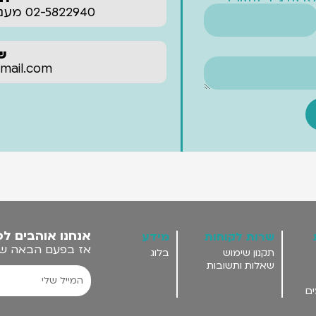
02-5822940 מענה אנושי עד 22:00 בלילה‬‏
של
‪ail.com‬
אנחנו אוהבים לפ
שרות לקוחות
מידע
אז בפעם הבאה שאנ
תקנון שימוש
בלוג
שאלות ותשובות
ים