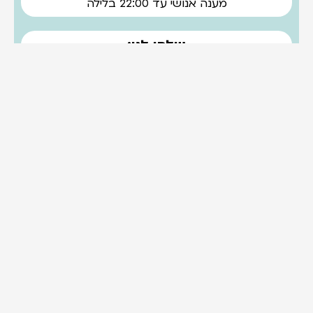
מענה אנושי עד 22:00 בלילה
שלחו לנו:
adshotmaga@gmail.com
אנחנו אוהבים לפנק.
אז בפעם הבאה שאנחנו עושים מבצע להודיע לך?
בטח! אני לא רוצה לפספס את זה!