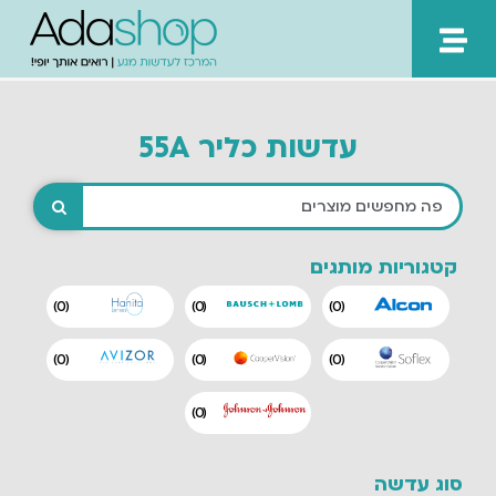
ילוג
תוכן
עדשות כליר 55A
קטגוריות מותגים
)
0
(
)
0
(
)
0
(
)
0
(
)
0
(
)
0
(
)
0
(
סוג עדשה