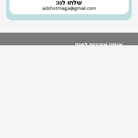
שלחו לנו:
adshotmaga@gmail.com
אנחנו אוהבים לפנק.
אז בפעם הבאה שאנחנו עושים מבצע להודיע לך?
בטח! אני לא רוצה לפספס את זה!
כתובתינו: האור 6 ירושלים