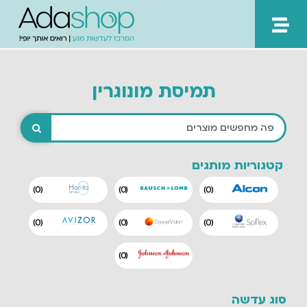
ילוג
תוכן
תמיסת מונוגרין
קטגוריות מותגים
)
0
(
)
0
(
)
0
(
)
0
(
)
0
(
)
0
(
)
0
(
סוג עדשה