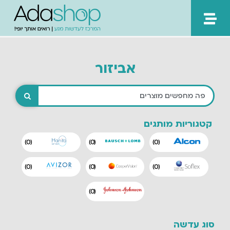
ילוג
תוכן
אביזור
קטגוריות מותגים
)
0
(
)
0
(
)
0
(
)
0
(
)
0
(
)
0
(
)
0
(
סוג עדשה