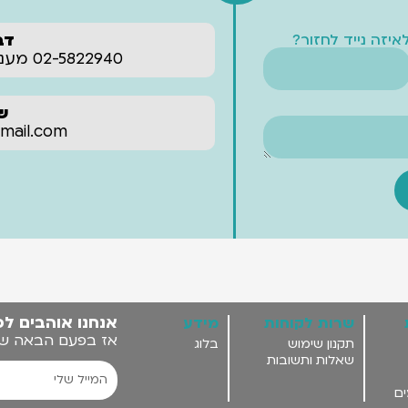
איזה נייד לחזור?
דב
02-5822940 מענה אנושי עד 22:00 בלילה‬‏
של
‪ail.com‬
אנחנו אוהבים לפ
שרות לקוחות
מידע
אז בפעם הבאה שאנ
תקנון שימוש
בלוג
שאלות ותשובות
ים