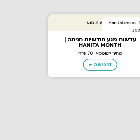
עדשות מגע חודשיות חניתה |
HANITA MONTH
מחיר לקופסא: 70 ש"ח
לרכישה ←
עדשות מגע ח
ביומדיקס | BIOMEDICS TORIC