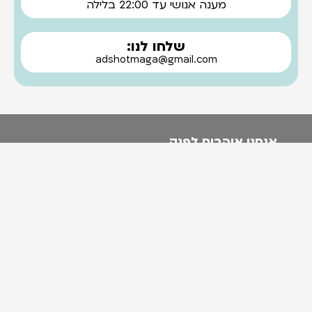
מענה אנושי עד 22:00 בלילה
שלחו לנו:
adshotmaga@gmail.com
אנחנו אוהבים לפנק.
אז בפעם הבאה שאנחנו עושים מבצע להודיע לך?
בטח! אני לא רוצה לפספס את זה!