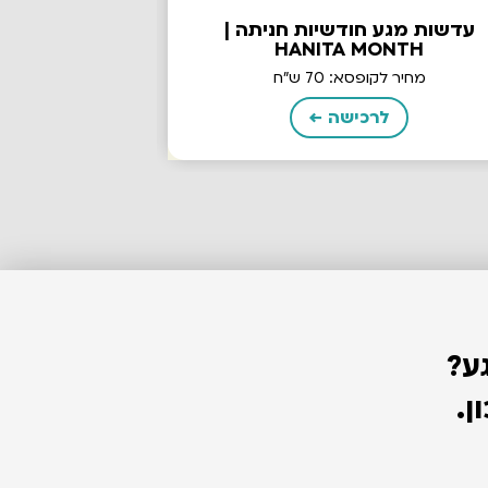
עדשות מגע חודשיות חניתה |
עדשות מגע ח
HANITA MONTH
ביומדיקס | BIOMEDICS TORIC
מחיר לקופסא: 70 ש"ח
מחיר לקופ
לרכישה ←
ל
ע?
ן.