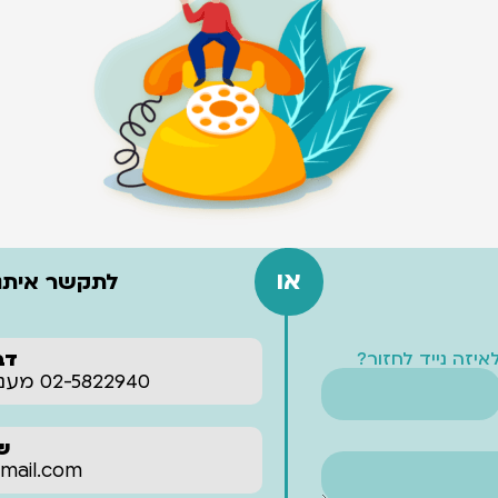
או
לתקשר איתנו
איזה נייד לחזור?
דב
02-5822940 מענה אנושי עד 22:00 בלילה‬‏
של
‪ail.com‬