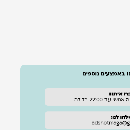
 באמצעים נוספים
רו איתנו:
חו לנו:
adshotmaga@gm‏