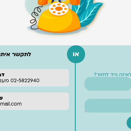
או
לתקשר איתנו
איזה נייד לחזור?
דב
02-5822940 מענה אנושי עד 22:00 בלילה‬‏
של
‪ail.com‬