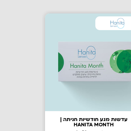
עדשות מגע חודשיות חניתה |
עדשות מגע ח
HANITA MONTH
ביומדיקס | BIOMEDICS TORIC