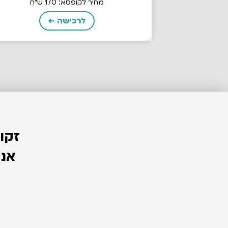
מחיר לקופסא: 170 ש"ח
לרכישה ←
זקו
אנח